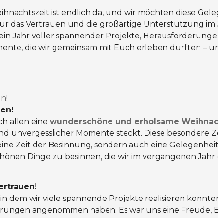
ihnachtszeit ist endlich da, und wir möchten diese Gel
ür das Vertrauen und die großartige Unterstützung im
ein Jahr voller spannender Projekte, Herausforderung
te, die wir gemeinsam mit Euch erleben durften – un
n!
en!
h allen eine
wunderschöne und erholsame Weihnac
nd unvergesslicher Momente steckt. Diese besondere Zei
 eine Zeit der Besinnung, sondern auch eine Gelegenhei
chönen Dinge zu besinnen, die wir im vergangenen Jah
ertrauen!
 in dem wir viele spannende Projekte realisieren konnte
rungen angenommen haben. Es war uns eine Freude, E