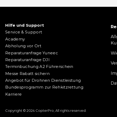
Hilfe und Support
Re
Service & Support
Al
Academy
Ku
Abholung vor Ort
Reparaturanfrage Yuneec
Wi
Reparaturanfrage DJI
Ve
Terminbuchung A2 Führerschein
Im
Messe Rabatt sichern
Angebot für Drohnen Dienstleistung
Da
Bundesprogramm zur Rehkitzrettung
Karriere
Copyright © 2024 CopterPro, All rights reserved.