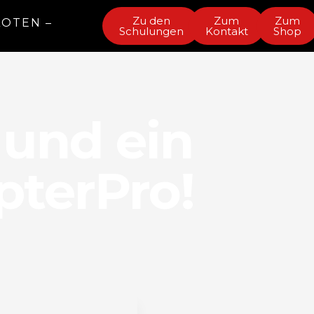
Zu den
Zum
Zum
LOTEN –
Schulungen
Kontakt
Shop
und ein
terPro!