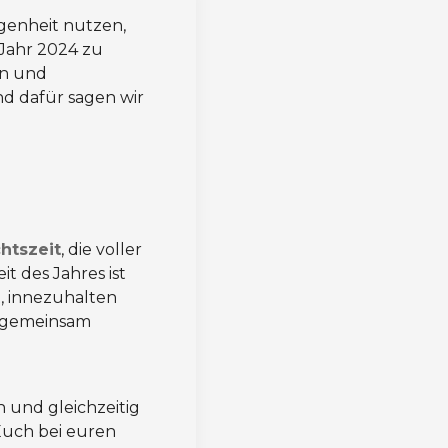
egenheit nutzen,
 Jahr 2024 zu
en und
d dafür sagen wir
htszeit
, die voller
t des Jahres ist
t, innezuhalten
r gemeinsam
n und gleichzeitig
uch bei euren