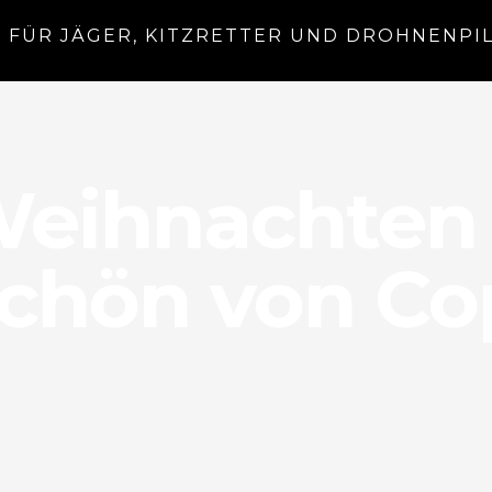
G FÜR JÄGER, KITZRETTER UND DROHNENPI
Weihnachten 
chön von Cop