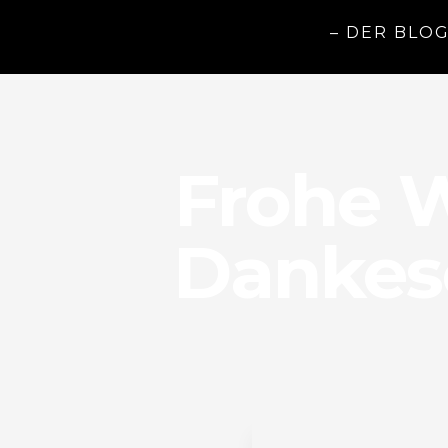
– DER BLO
Frohe 
Dankes