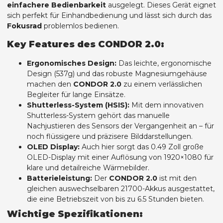
einfachere Bedienbarkeit
ausgelegt. Dieses Gerät eignet
sich perfekt für Einhandbedienung und lässt sich durch das
Fokusrad
problemlos bedienen.
Key Features des CONDOR 2.0:
Ergonomisches Design:
Das leichte, ergonomische
Design (537g) und das robuste Magnesiumgehäuse
machen den
CONDOR 2.0
zu einem verlässlichen
Begleiter für lange Einsätze.
Shutterless-System (HSIS):
Mit dem innovativen
Shutterless-System gehört das manuelle
Nachjustieren des Sensors der Vergangenheit an – für
noch flüssigere und präzisere Bilddarstellungen.
OLED Display:
Auch hier sorgt das 0.49 Zoll große
OLED-Display mit einer Auflösung von 1920×1080 für
klare und detailreiche Wärmebilder.
Batterieleistung:
Der
CONDOR 2.0
ist mit den
gleichen auswechselbaren 21700-Akkus ausgestattet,
die eine Betriebszeit von bis zu 6.5 Stunden bieten.
Wichtige Spezifikationen: