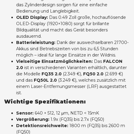
das Zylinderdesign sorgen für eine einfache
Bedienung und Langlebigkeit.
OLED Display:
Das 0.49 Zoll große, hochauflösende
OLED-Display (1920×1080) sorgt für brillante
Bildqualität und macht das Gerät besonders
ausdauernd.
Batterieleistung:
Dank der auswechselbaren 21700-
Akkus sind Betriebszeiten von bis zu 6,5 Stunden
möglich – ideal für lange Einsätze in der Wildnis.
Vielseitige Einsatzmöglichkeiten:
Das
FALCON
2.0
ist in verschiedenen Varianten erhältlich, darunter
die Modelle
FQ35 2.0
(2.349 €),
FQ50 2.0
(2.699 €)
und das
FQ50L 2.0
(3.249 €), welches zusätzlich mit
einem Laser-Entfernungsmesser (LRF) ausgestattet
ist.
Wichtige Spezifikationen:
Sensor:
640 × 512, 12 μm, NETD < 15mK
Vergrößerung:
1.9x (FQ35) bis 2.7x (FQ50)
Detektionsreichweite:
1800 m (FQ35) bis 2600 m
(FQ50)