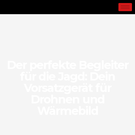
Der perfekte Begleiter
für die Jagd: Dein
Vorsatzgerät für
Drohnen und
Wärmebild