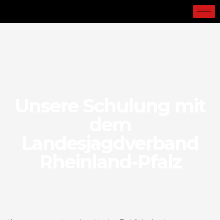
Unsere Schulung mit
dem
Landesjagdverband
Rheinland-Pfalz