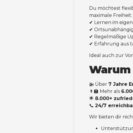
Du möchtest flexi
maximale Freiheit:
✔ Lernen im eige
✔ Ortsunabhängig,
✔ Regelmäßige Up
✔ Erfahrung aus 
Ideal auch zur V
Warum 
🚁 Über
7 Jahre E
👨‍🏫 Mehr als
6.00
🌟
8.000+ zufrie
📞
24/7 erreichba
Wir bieten dir ni
Unterstützu