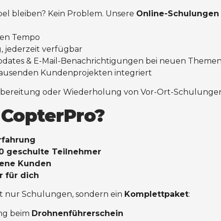
bel bleiben? Kein Problem. Unsere
Online-Schulungen
nen Tempo
 jederzeit verfügbar
dates & E-Mail-Benachrichtigungen bei neuen Theme
tausenden Kundenprojekten integriert
orbereitung oder Wiederholung von Vor-Ort-Schulunge
CopterPro?
rfahrung
0 geschulte Teilnehmer
dene Kunden
r für dich
cht nur Schulungen, sondern ein
Komplettpaket
:
ng beim
Drohnenführerschein