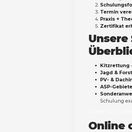
Schulungsfo
Termin vere
Praxis + The
Zertifikat e
Unsere 
Überbli
Kitzrettung
Jagd & Forst
PV- & Dachi
ASP-Gebiet
Sonderanw
Schulung exa
Zu den Schulung
Online 