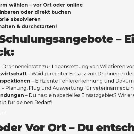
rm wählen – vor Ort oder online
inbaren oder direkt buchen
orie absolvieren
rhalten & durchstarten!
Schulungsangebote – E
ck:
– Drohneneinsatz zur Lebensrettung von Wildtieren vo
wirtschaft
– Waidgerechter Einsatz von Drohnen in der
nspektionen
– Effiziente Fehlererkennung und Dokum
e
– Planung, Flug und Auswertung für veterinärmedizini
endungen
– Du hast ein spezielles Einsatzgebiet? Wir er
kt für deinen Bedarf!
en!
oder Vor Ort – Du entsch