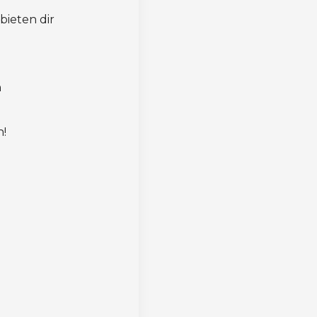
bieten dir
n
n!