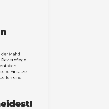
in
r der Mahd
 Revierpflege
entation
sche Einsätze
stellen eine
eidest!