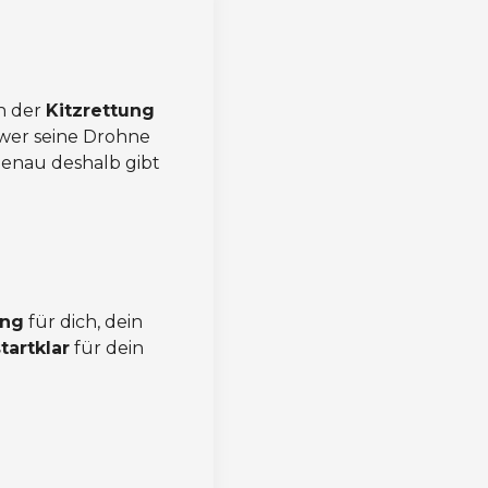
on der
Kitzrettung
r wer seine Drohne
Genau deshalb gibt
ung
für dich, dein
tartklar
für dein