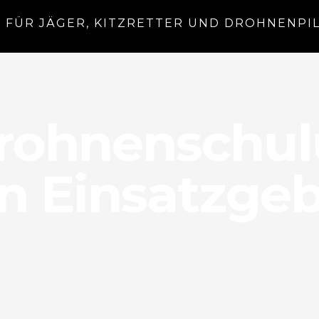
G FÜR JÄGER, KITZRETTER UND DROHNENPI
Drohnenschul
n Einsatzgeb