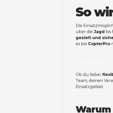
So wir
Die Einsatzmöglich
über die
Jagd
bis 
gezielt und sich
es bei
CopterPro
m
Mehr erfahren!
Ob du lieber
flexi
Team, deinen Ver
Einsatzgebiet.
Warum e