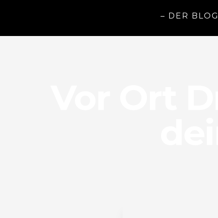
– DER BLO
Vor Ort 
dei