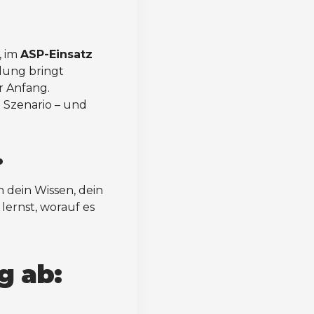
, im
ASP-Einsatz
ndung bringt
r Anfang.
n Szenario – und
.
n dein Wissen, dein
lernst, worauf es
g ab: