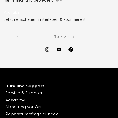
nah, ehrlich und bewegend. 🦌💚
YouTube
Jetzt reinschauen, miterleben & abonnieren!
Juni 2, 2025
Hilfe und Support
Service & Support
Academy
Abholung vor Ort
Reparaturanfrage Yuneec