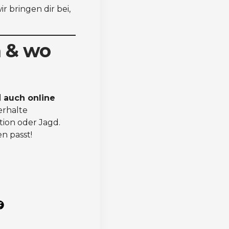
r bringen dir bei,
 & wo
d
auch online
erhalte
ktion oder Jagd.
n passt!