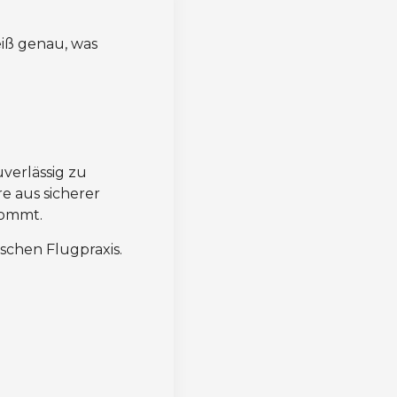
iß genau, was
verlässig zu
re aus sicherer
kommt.
schen Flugpraxis.