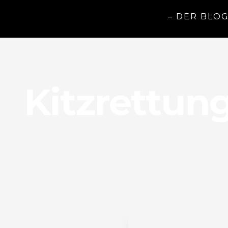
– DER BLO
Kitzrettun