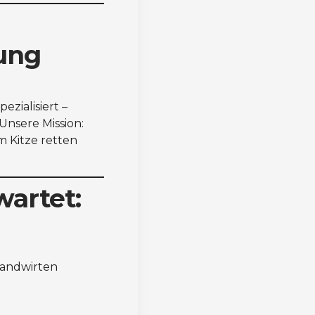
tung
pezialisiert –
Unsere Mission:
m Kitze retten
wartet:
Landwirten