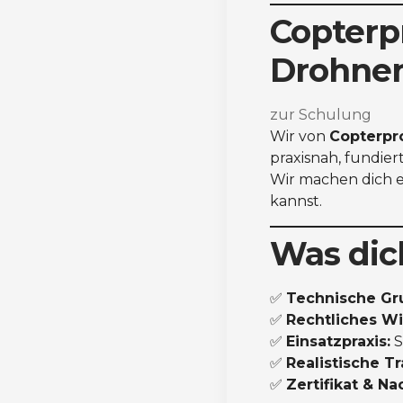
Copterp
Drohnen
zur Schulung
Wir von
Copterpr
praxisnah, fundier
Wir machen dich ei
kannst.
Was dic
✅
Technische Gr
✅
Rechtliches Wi
✅
Einsatzpraxis:
S
✅
Realistische T
✅
Zertifikat & N