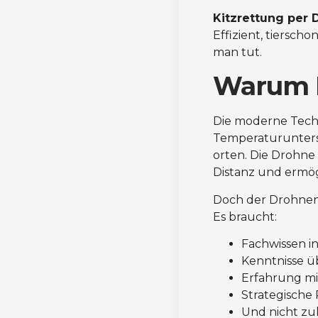
Kitzrettung per
Effizient, tiersch
man tut.
Warum K
Die moderne Techn
Temperaturuntersc
orten. Die Drohne 
Distanz und ermög
Doch der Drohnenei
Es braucht:
Fachwissen in
Kenntnisse ü
Erfahrung mi
Strategische
Und nicht zul