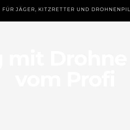
G FÜR JÄGER, KITZRETTER UND DROHNENPI
g mit Drohne
vom Profi