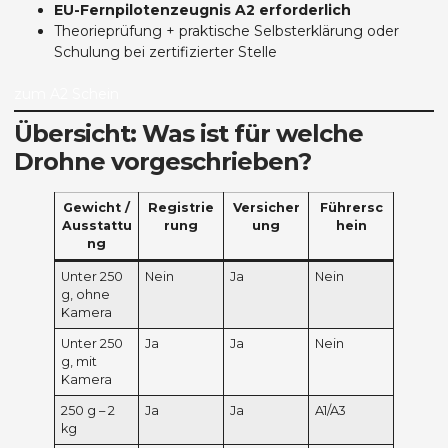
EU-Fernpilotenzeugnis A2 erforderlich
Theorieprüfung + praktische Selbsterklärung oder
Schulung bei zertifizierter Stelle
zum A2 Schein
Übersicht: Was ist für welche
Drohne vorgeschrieben?
Gewicht /
Registrie
Versicher
Führersc
Ausstattu
rung
ung
hein
ng
Unter 250
Nein
Ja
Nein
g, ohne
Kamera
Unter 250
Ja
Ja
Nein
g, mit
Kamera
250 g – 2
Ja
Ja
A1/A3
kg