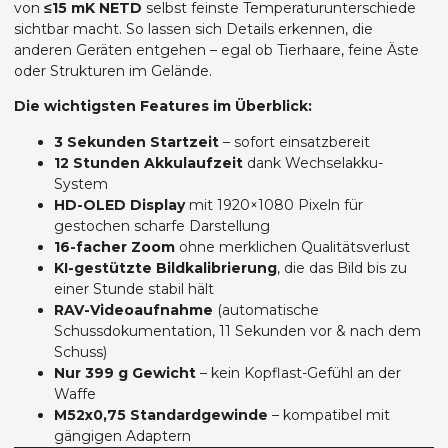
von
≤15 mK NETD
selbst feinste Temperaturunterschiede
sichtbar macht. So lassen sich Details erkennen, die
anderen Geräten entgehen – egal ob Tierhaare, feine Äste
oder Strukturen im Gelände.
Die wichtigsten Features im Überblick:
3 Sekunden Startzeit
– sofort einsatzbereit
12 Stunden Akkulaufzeit
dank Wechselakku-
System
HD-OLED Display
mit 1920×1080 Pixeln für
gestochen scharfe Darstellung
16-facher Zoom
ohne merklichen Qualitätsverlust
KI-gestützte Bildkalibrierung
, die das Bild bis zu
einer Stunde stabil hält
RAV-Videoaufnahme
(automatische
Schussdokumentation, 11 Sekunden vor & nach dem
Schuss)
Nur 399 g Gewicht
– kein Kopflast-Gefühl an der
Waffe
M52x0,75 Standardgewinde
– kompatibel mit
gängigen Adaptern