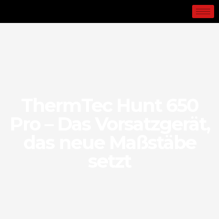
ThermTec Hunt 650
Pro – Das Vorsatzgerät,
das neue Maßstäbe
setzt