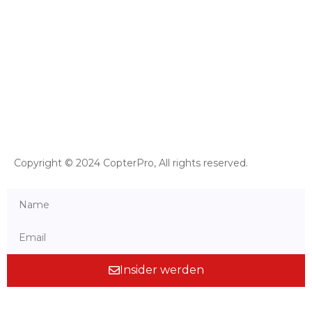
Allgemeine Geschäftsbedingungen mit
Kundeninformationen
Widerrufsbelehrung & Widerrufsformular
Versand & Zahlung
Impressum
Datenschutzerklärung
Copyright © 2024 CopterPro, All rights reserved.
Insider werden
Folge uns auf Social Media